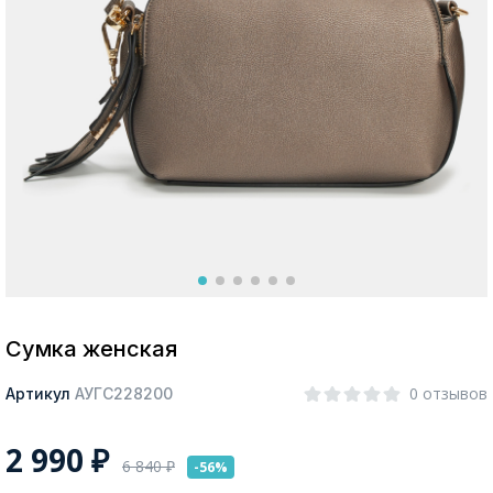
Москва
Да, все верно
Изменить город
О компании
Покупателям
Сумка женская
0 отзывов
Артикул
АУГС228200
2 990
₽
6 840
₽
-56%