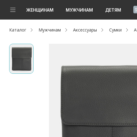
!
ЖЕНЩИНАМ
МУЖЧИНАМ
ДЕТЯМ
Каталог
Мужчинам
Аксессуары
Сумки
А
Новинки
Да, все верно
Изменить город
Женщинам
Мужчинам
Детям
Капсула
Аутлет
Акции / Новости
Адреса магазинов