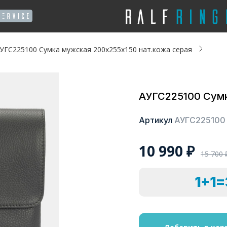
УГС225100 Сумка мужская 200х255х150 нат.кожа серая
АУГС225100 Сумк
Артикул
АУГС225100
10 990
₽
15 700
1+1