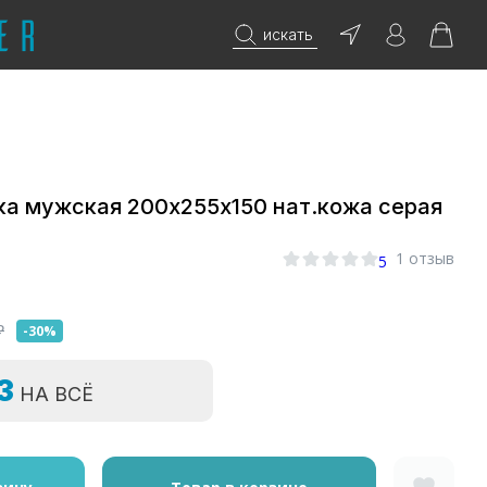
искать
а мужская 200х255х150 нат.кожа серая
1 отзыв
5
₽
-30%
=3
НА ВСЁ