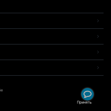
ie
пользовательского опыта
екомендательных
Принять
ий
.