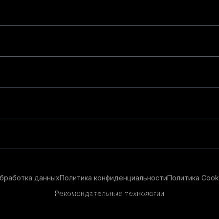
бработка данных
Политика конфиденциальности
Политика Cook
Рекомендательные технологии
ендательные технологии в целях предоставления вам лучшего 
айт, вы соглашаетесь с использованием нами
cookie-файлов
и р
ации см.
Условия предоставления рекомендательных технолог