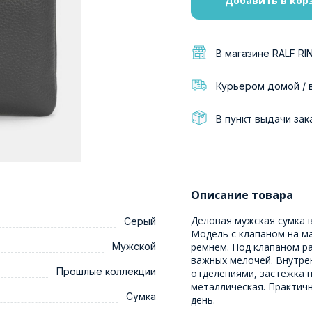
Добавить в кор
В магазине RALF RI
Курьером домой / 
В пункт выдачи зак
Описание товара
Деловая мужская сумка 
Серый
Модель с клапаном на м
Мужской
ремнем. Под клапаном р
важных мелочей. Внутре
Прошлые коллекции
отделениями, застежка н
металлическая. Практич
Сумка
день.