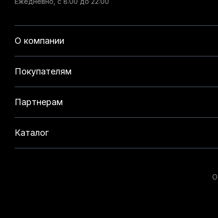
Ежедневно, с 8:00 до 22:00
О компании
Покупателям
Партнерам
Каталог
О
Данный веб-сайт использует cookie-файлы и реком
на нашем сайте. Продолжая использовать данный с
технологий. Для получения дополнительной информ