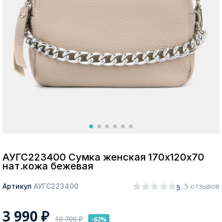
Москва
Да, все верно
Изменить город
О компании
Покупателям
АУГС223400 Сумка женская 170х120х70
нат.кожа бежевая
5 отзывов
Артикул
АУГС223400
5
3 990
₽
10 700
₽
-62%