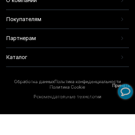
О компании
Покупателям
Партнерам
Каталог
Данный веб-сайт использует cookie-файлы и
рекомендательные технологии в целях
предоставления вам лучшего пользовательского
опыта на нашем сайте. Продолжая использовать
Обработка данных
Политика конфиденциальности
данный сайт, вы соглашаетесь с использованием
Принять
Политика Cookie
нами
cookie-файлов
и рекомендательных
Рекомендательные технологии
технологий. Для получения дополнительной
информации см.
Условия предоставления
рекомендательных технологий
.