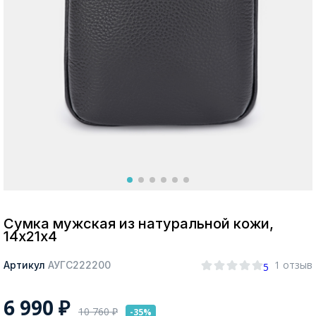
Москва
Да, все верно
Изменить город
О компании
Покупателям
Сумка мужская из натуральной кожи,
14х21х4
1 отзыв
Артикул
АУГС222200
5
6 990
₽
10 760
₽
-35%