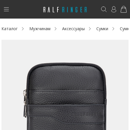
!
Возникли вопросы? -
club@ralf.ru
Каталог
Мужчинам
Аксессуары
Сумки
Сумк
Новинки
Женщинам
Мужчинам
Детям
Капсула
Аутлет
Акции / Новости
Адреса магазинов