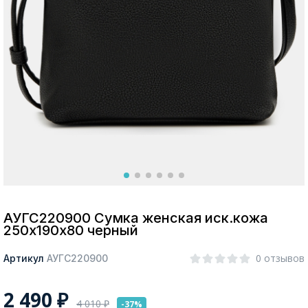
Москва
Да, все верно
Изменить город
О компании
Покупателям
АУГС220900 Сумка женская иск.кожа
250х190х80 черный
0 отзывов
Артикул
АУГС220900
2 490
₽
4 010
₽
-37%