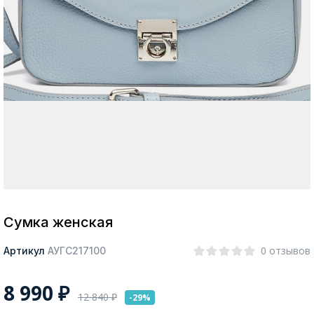
Москва
Да, все верно
Изменить город
О компании
Покупателям
Сумка женская
0 отзывов
Артикул
АУГС217100
8 990
₽
12 840
₽
-29%