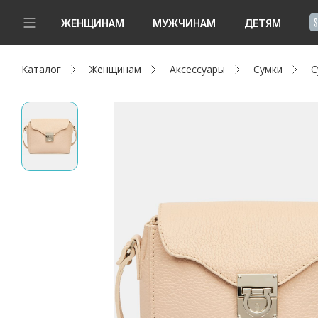
!
ЖЕНЩИНАМ
МУЖЧИНАМ
ДЕТЯМ
Каталог
Женщинам
Аксессуары
Сумки
С
Новинки
Да, все верно
Изменить город
Женщинам
Мужчинам
Детям
Капсула
Аутлет
Акции / Новости
Адреса магазинов