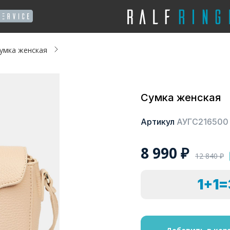
умка женская
Сумка женская
Артикул
АУГС216500
8 990
₽
12 840
₽
1+1