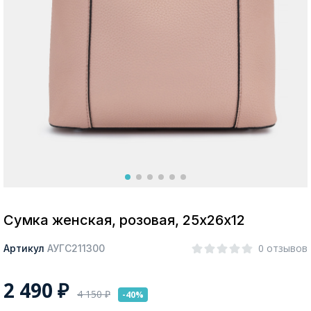
Москва
Да, все верно
Изменить город
О компании
Покупателям
Сумка женская, розовая, 25х26х12
0 отзывов
Артикул
АУГС211300
2 490
₽
4 150
₽
-40%