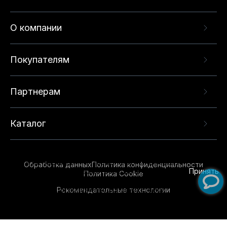
О компании
Покупателям
Партнерам
Каталог
Данный веб-сайт использует cookie-файлы и
рекомендательные технологии в целях
предоставления вам лучшего пользовательского
опыта на нашем сайте. Продолжая использовать
Обработка данных
Политика конфиденциальности
данный сайт, вы соглашаетесь с использованием
Принять
Политика Cookie
нами
cookie-файлов
и рекомендательных
Рекомендательные технологии
технологий. Для получения дополнительной
информации см.
Условия предоставления
рекомендательных технологий
.