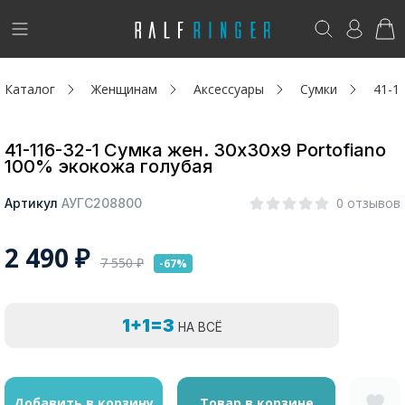
!
Возникли вопросы? -
club@ralf.ru
Каталог
Женщинам
Аксессуары
Сумки
41-1
Новинки
Женщинам
41-116-32-1 Сумка жен. 30х30х9 Portofiano
100% экокожа голубая
Мужчинам
0 отзывов
Артикул
АУГС208800
Детям
2 490
₽
7 550
₽
-67%
Капсула
Аутлет
1+1=3
НА ВСЁ
Акции / Новости
Адреса магазинов
Добавить в корзину
Товар в корзине