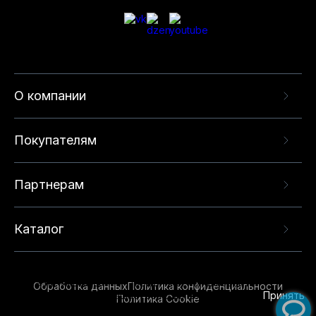
О компании
Покупателям
Партнерам
Каталог
Данный веб-сайт использует cookie-файлы и
рекомендательные технологии в целях
предоставления вам лучшего пользовательского
опыта на нашем сайте. Продолжая использовать
Обработка данных
Политика конфиденциальности
данный сайт, вы соглашаетесь с использованием
Принять
Политика Cookie
нами
cookie-файлов
и рекомендательных