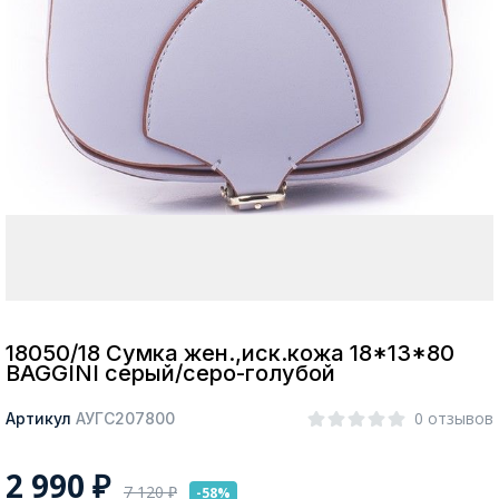
Москва
Да, все верно
Изменить город
О компании
Покупателям
18050/18 Сумка жен.,иск.кожа 18*13*80
BAGGINI серый/серо-голубой
0 отзывов
Артикул
АУГС207800
2 990
₽
7 120
₽
-58%