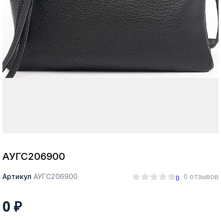
Москва
Да, все верно
Изменить город
О компании
Покупателям
АУГС206900
0 отзывов
Артикул
АУГС206900
0
0
₽