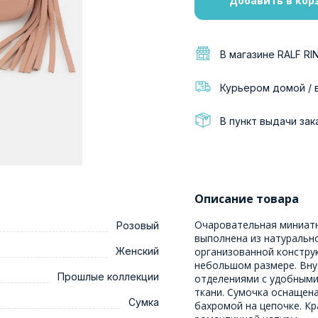
Добавить в кор
В магазине RALF RI
Курьером домой / 
В пункт выдачи зак
Описание товара
Очаровательная миниатю
Розовый
выполнена из натурально
Женский
организованной констру
небольшом размере. Вну
Прошлые коллекции
отделениями с удобными
ткани. Сумочка оснащен
Сумка
бахромой на цепочке. Кр