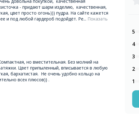
очень довольна покупкой, качественная
кисточка - придают шарм изделию, качественная,
гкая, цвет просто огонь))) пудра. На сайте кажется
ее и под любой гардероб подойдёт. Ре...
Показать
5
4
3
Компактная, но вместительная. Без молний на
затяжки. Цвет припыленный, вписывается в любую
2
гкая, бархатистая. Не очень удобно кольцо на
тельно всех плюсов)) .
1