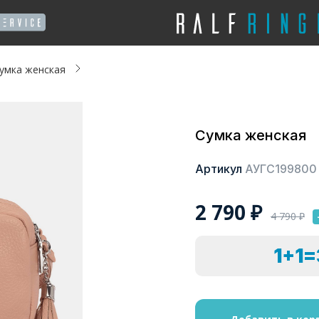
умка женская
Сумка женская
Артикул
АУГС199800
2 790
₽
4 790
₽
1+1