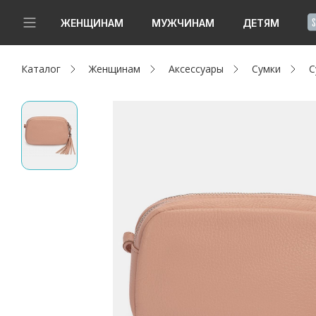
!
ЖЕНЩИНАМ
МУЖЧИНАМ
ДЕТЯМ
Каталог
Женщинам
Аксессуары
Сумки
С
Новинки
Да, все верно
Изменить город
Женщинам
Мужчинам
Детям
Капсула
Аутлет
Акции / Новости
Адреса магазинов