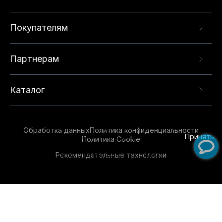
Покупателям
Партнерам
Каталог
Данный веб-сайт использует cookie-файлы и
рекомендательные технологии в целях
предоставления вам лучшего пользовательского
опыта на нашем сайте. Продолжая использовать
Обработка данных
Политика конфиденциальности
данный сайт, вы соглашаетесь с использованием
Принять
Политика Cookie
нами
cookie-файлов
и рекомендательных
Рекомендательные технологии
технологий. Для получения дополнительной
информации см.
Условия предоставления
рекомендательных технологий
.