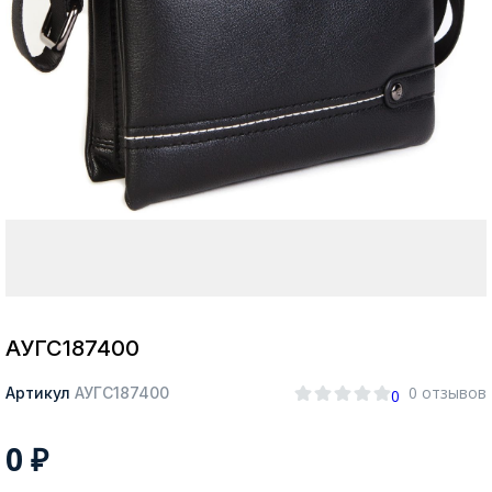
Москва
Да, все верно
Изменить город
О компании
Покупателям
АУГС187400
0 отзывов
Артикул
АУГС187400
0
0
₽