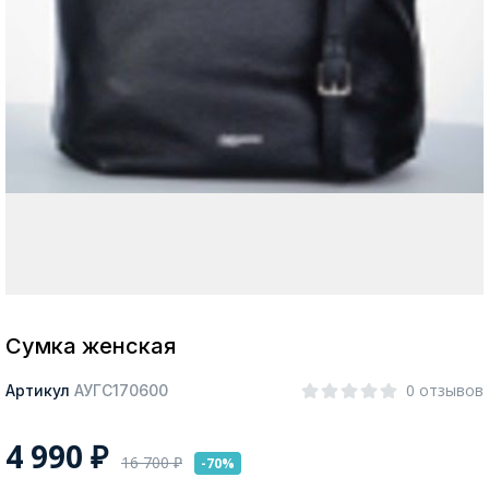
Москва
Да, все верно
Изменить город
О компании
Покупателям
Сумка женская
0 отзывов
Артикул
АУГС170600
4 990
₽
16 700
₽
-70%