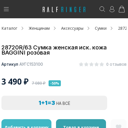
!
Возникли вопросы? -
club@ralf.ru
Каталог
Женщинам
Аксессуары
Сумки
2872
Новинки
Женщинам
28720R/63 Сумка женская иск. кожа
BAGGINI розовая
Мужчинам
0 отзывов
Артикул
АУГС153100
Детям
3 490
₽
7 080
₽
-50%
Капсула
Аутлет
1+1=3
НА ВСЁ
Акции / Новости
Адреса магазинов
Добавить в корзину
Товар в корзине