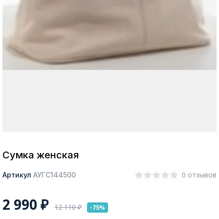
Москва
Да, все верно
Изменить город
О компании
Покупателям
Сумка женская
0 отзывов
Артикул
АУГС144500
2 990
₽
12 110
₽
-75%