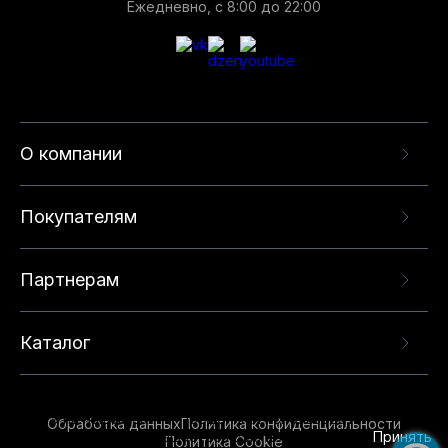
Ежедневно, с 8:00 до 22:00
О компании
Покупателям
Партнерам
Каталог
Данный веб-сайт использует cookie-файлы и
рекомендательные технологии в целях
предоставления вам лучшего пользовательского
опыта на нашем сайте. Продолжая использовать
Обработка данных
Политика конфиденциальности
данный сайт, вы соглашаетесь с использованием
Принять
Политика Cookie