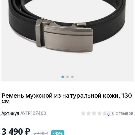
Москва
Да, все верно
Изменить город
О компании
Покупателям
Ремень мужской из натуральной кожи, 130
см
0 отзывов
Артикул
АУГР107400
0
3 490
₽
6 410
₽
-45%