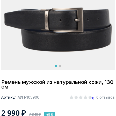
Москва
Да, все верно
Изменить город
О компании
Покупателям
Ремень мужской из натуральной кожи, 130
см
0 отзывов
Артикул
АУГР105900
0
2 990
₽
7 840
₽
-61%