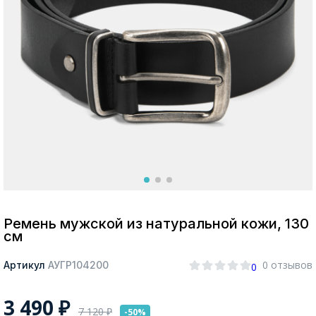
Москва
Да, все верно
Изменить город
О компании
Покупателям
Ремень мужской из натуральной кожи, 130
см
0 отзывов
Артикул
АУГР104200
0
3 490
₽
7 120
₽
-50%