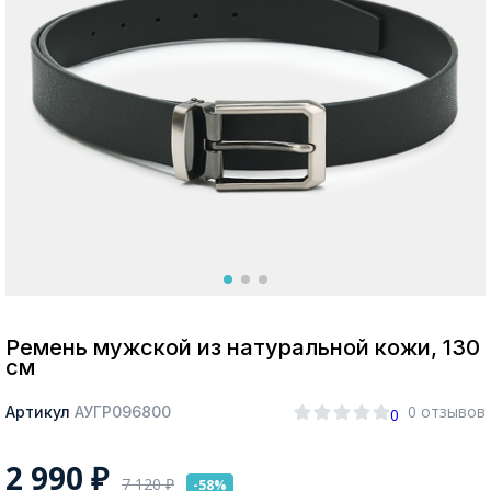
Москва
Да, все верно
Изменить город
О компании
Покупателям
Ремень мужской из натуральной кожи, 130
см
0 отзывов
Артикул
АУГР096800
0
2 990
₽
7 120
₽
-58%