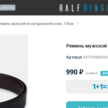
емень мужской из натуральной кожи, 130см
Ремень мужской 
Артикул
АУГР089600
990
₽
6 840
₽
-85
1+1