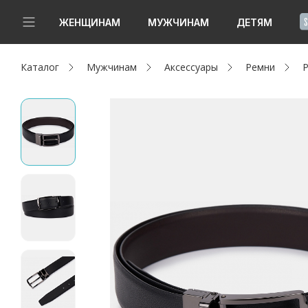
!
ЖЕНЩИНАМ
МУЖЧИНАМ
ДЕТЯМ
Каталог
Мужчинам
Аксессуары
Ремни
Р
Новинки
Да, все верно
Изменить город
Женщинам
Мужчинам
Детям
Капсула
Аутлет
Акции / Новости
Адреса магазинов