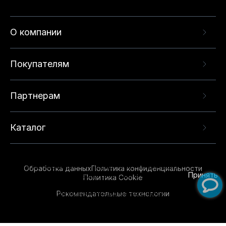
О компании
Покупателям
Партнерам
Каталог
Данный веб-сайт использует cookie-файлы и
рекомендательные технологии в целях
предоставления вам лучшего пользовательского
опыта на нашем сайте. Продолжая использовать
Обработка данных
Политика конфиденциальности
данный сайт, вы соглашаетесь с использованием
Принять
Политика Cookie
нами
cookie-файлов
и рекомендательных
Рекомендательные технологии
технологий. Для получения дополнительной
информации см.
Условия предоставления
рекомендательных технологий
.