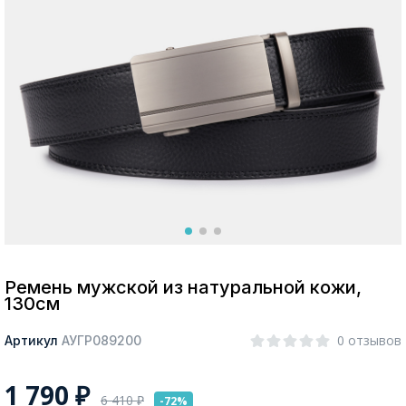
Москва
Да, все верно
Изменить город
О компании
Покупателям
Ремень мужской из натуральной кожи,
130см
0 отзывов
Артикул
АУГР089200
1 790
₽
6 410
₽
-72%