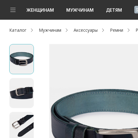
!
ЖЕНЩИНАМ
МУЖЧИНАМ
ДЕТЯМ
Каталог
Мужчинам
Аксессуары
Ремни
Р
Новинки
Да, все верно
Изменить город
Женщинам
Мужчинам
Детям
Капсула
Аутлет
Акции / Новости
Адреса магазинов