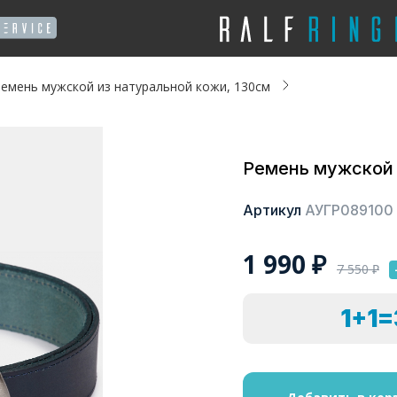
емень мужской из натуральной кожи, 130см
Ремень мужской 
Артикул
АУГР089100
1 990
₽
7 550
₽
1+1