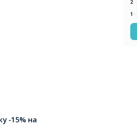
2
1
ку -15% на