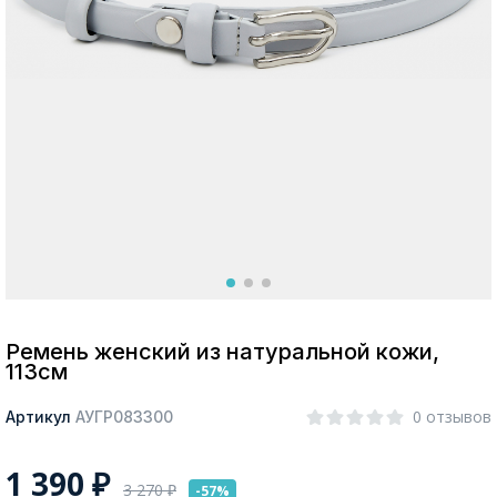
Москва
Да, все верно
Изменить город
О компании
Покупателям
Ремень женский из натуральной кожи,
113см
0 отзывов
Артикул
АУГР083300
1 390
₽
3 270
₽
-57%