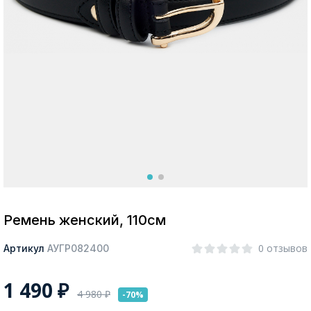
Москва
Да, все верно
Изменить город
О компании
Покупателям
Ремень женский, 110см
0 отзывов
Артикул
АУГР082400
1 490
₽
4 980
₽
-70%