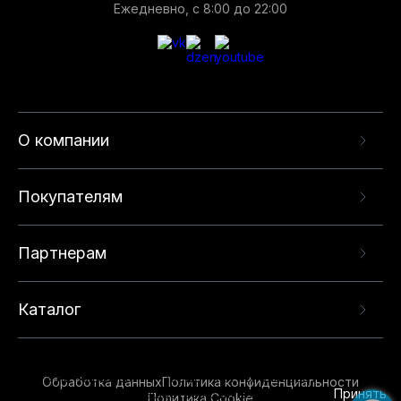
Ежедневно, с 8:00 до 22:00
О компании
Покупателям
Партнерам
Каталог
Данный веб-сайт использует cookie-файлы и
рекомендательные технологии в целях
предоставления вам лучшего пользовательского
опыта на нашем сайте. Продолжая использовать
Обработка данных
Политика конфиденциальности
данный сайт, вы соглашаетесь с использованием
Принять
Политика Cookie