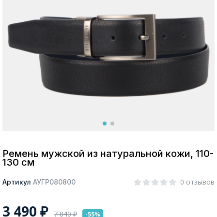
Москва
Да, все верно
Изменить город
О компании
Покупателям
Ремень мужской из натуральной кожи, 110-
130 см
0 отзывов
Артикул
АУГР080800
3 490
₽
7 840
₽
-55%