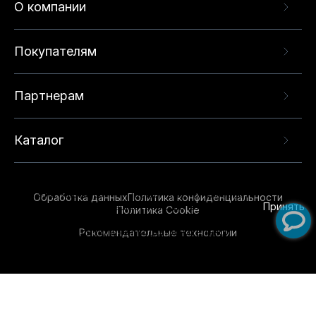
О компании
Покупателям
Партнерам
Каталог
Данный веб-сайт использует cookie-файлы и
рекомендательные технологии в целях
предоставления вам лучшего пользовательского
опыта на нашем сайте. Продолжая использовать
Обработка данных
Политика конфиденциальности
данный сайт, вы соглашаетесь с использованием
Принять
Политика Cookie
нами
cookie-файлов
и рекомендательных
Рекомендательные технологии
технологий. Для получения дополнительной
информации см.
Условия предоставления
рекомендательных технологий
.