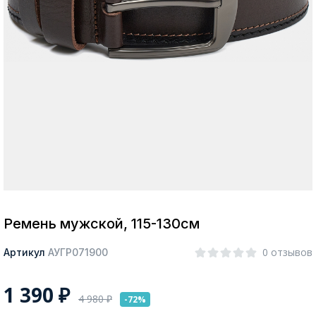
Москва
Да, все верно
Изменить город
О компании
Покупателям
Ремень мужской, 115-130см
0 отзывов
Артикул
АУГР071900
1 390
₽
4 980
₽
-72%