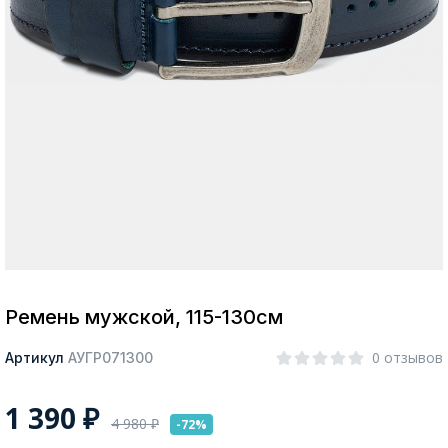
Москва
Да, все верно
Изменить город
О компании
Покупателям
Ремень мужской, 115-130см
0 отзывов
Артикул
АУГР071300
1 390
₽
4 980
₽
-72%