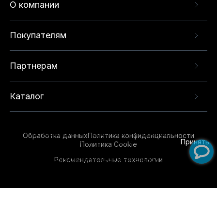
О компании
Покупателям
Партнерам
Каталог
Данный веб-сайт использует cookie-файлы и
рекомендательные технологии в целях
предоставления вам лучшего пользовательского
опыта на нашем сайте. Продолжая использовать
Обработка данных
Политика конфиденциальности
данный сайт, вы соглашаетесь с использованием
Принять
Политика Cookie
нами
cookie-файлов
и рекомендательных
Рекомендательные технологии
технологий. Для получения дополнительной
информации см.
Условия предоставления
рекомендательных технологий
.