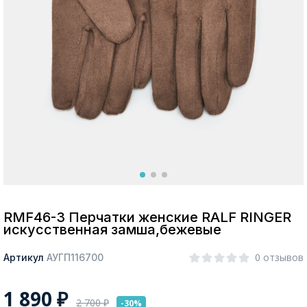
Москва
Да, все верно
Изменить город
О компании
Покупателям
RMF46-3 Перчатки женские RALF RINGER
искусственная замша,бежевые
0 отзывов
Артикул
АУГП116700
1 890
₽
2 700
₽
-30%