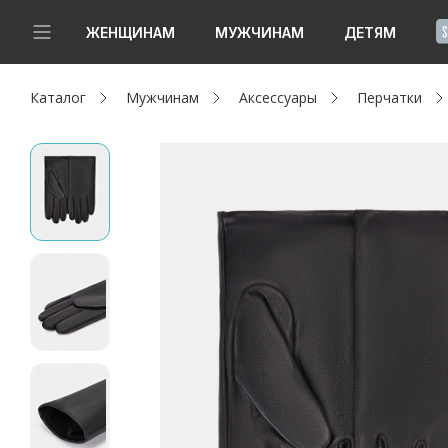
!
ЖЕНЩИНАМ
МУЖЧИНАМ
ДЕТЯМ
Каталог
Мужчинам
Аксессуары
Перчатки
Новинки
Да, все верно
Изменить город
Женщинам
Мужчинам
Детям
Капсула
Аутлет
Акции / Новости
Адреса магазинов