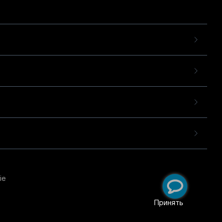
ie
пользовательского опыта
екомендательных
Принять
ий
.