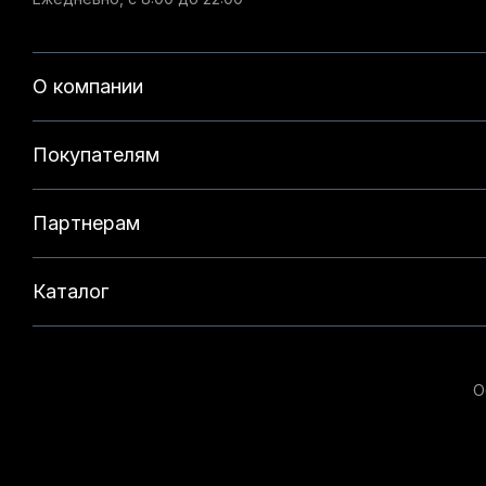
О компании
Покупателям
Партнерам
Каталог
О
Данный веб-сайт использует cookie-файлы и реком
на нашем сайте. Продолжая использовать данный с
технологий. Для получения дополнительной информ