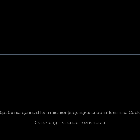
бработка данных
Политика конфиденциальности
Политика Cook
Рекомендательные технологии
ендательные технологии в целях предоставления вам лучшего 
айт, вы соглашаетесь с использованием нами
cookie-файлов
и р
ации см.
Условия предоставления рекомендательных технолог