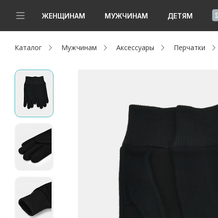
!
ЖЕНЩИНАМ
МУЖЧИНАМ
ДЕТЯМ
Каталог
Мужчинам
Аксессуары
Перчатки
Новинки
Да, все верно
Изменить город
Женщинам
Мужчинам
Детям
Капсула
Аутлет
Акции / Новости
Адреса магазинов