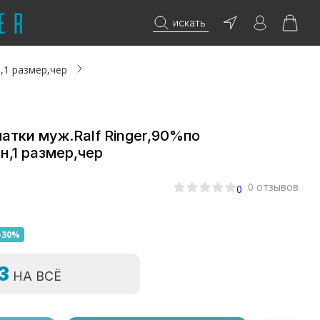
искать
,1 размер,чер
атки муж.Ralf Ringer,90%по
н,1 размер,чер
0 отзывов
0
-30%
=3
НА ВСЁ