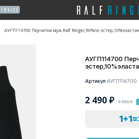
АУГП114700 Перчатки муж.Ralf Ringer,90%по эстер,10%эластан
АУГП114700 Перч
эстер,10%эласта
Артикул
АУГП114700
2 490
₽
3 560
₽
1+1