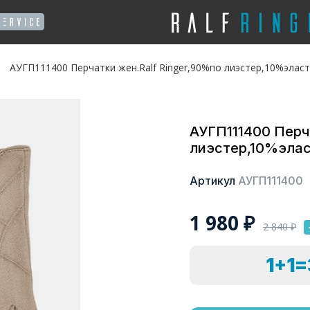
АУГП111400 Перчатки жен.Ralf Ringer,90%по лиэстер,10%эласт
АУГП111400 Перч
лиэстер,10%элас
Артикул
АУГП111400
1 980
₽
2 840
₽
1+1