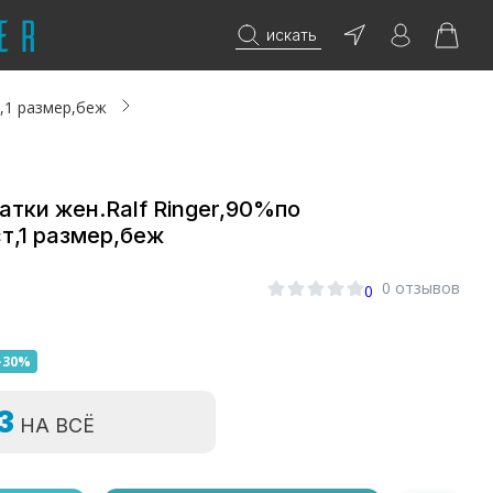
искать
,1 размер,беж
атки жен.Ralf Ringer,90%по
т,1 размер,беж
0 отзывов
0
-30%
=3
НА ВСЁ