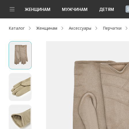
!
ЖЕНЩИНАМ
МУЖЧИНАМ
ДЕТЯМ
Каталог
Женщинам
Аксессуары
Перчатки
Новинки
Да, все верно
Изменить город
Женщинам
Мужчинам
Детям
Капсула
Аутлет
Акции / Новости
Адреса магазинов