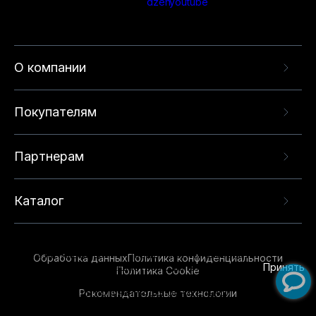
О компании
Покупателям
Партнерам
Каталог
Данный веб-сайт использует cookie-файлы и
рекомендательные технологии в целях
предоставления вам лучшего пользовательского
опыта на нашем сайте. Продолжая использовать
Обработка данных
Политика конфиденциальности
данный сайт, вы соглашаетесь с использованием
Принять
Политика Cookie
нами
cookie-файлов
и рекомендательных
Рекомендательные технологии
технологий. Для получения дополнительной
информации см.
Условия предоставления