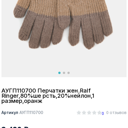
Москва
Да, все верно
Изменить город
О компании
Покупателям
АУГП110700 Перчатки жен.Ralf
Ringer,80%ше рсть,20%нейлон,1
размер,оранж
0 отзывов
Артикул
АУГП110700
0