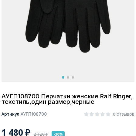
Москва
Да, все верно
Изменить город
О компании
Покупателям
АУГП108700 Перчатки женские Ralf Ringer,
текстиль,один размер,черные
0 отзывов
Артикул
АУГП108700
1 480
₽
2 120
₽
-30%