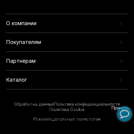
О компании
Покупателям
Партнерам
Каталог
Данный веб-сайт использует cookie-файлы и
рекомендательные технологии в целях
предоставления вам лучшего пользовательского
опыта на нашем сайте. Продолжая использовать
Обработка данных
Политика конфиденциальности
данный сайт, вы соглашаетесь с использованием
Принять
Политика Cookie
нами
cookie-файлов
и рекомендательных
Рекомендательные технологии
технологий. Для получения дополнительной
информации см.
Условия предоставления
рекомендательных технологий
.