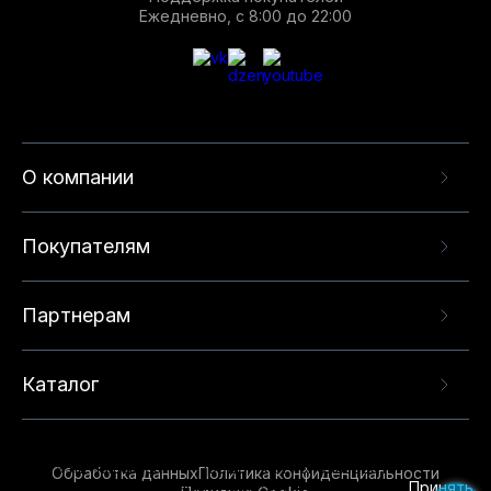
Ежедневно, с 8:00 до 22:00
О компании
Покупателям
Партнерам
Каталог
Данный веб-сайт использует cookie-файлы и
рекомендательные технологии в целях
предоставления вам лучшего пользовательского
опыта на нашем сайте. Продолжая использовать
Обработка данных
Политика конфиденциальности
данный сайт, вы соглашаетесь с использованием
Принять