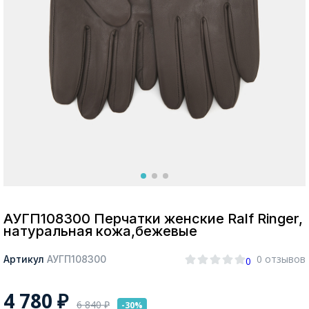
Москва
Да, все верно
Изменить город
О компании
Покупателям
АУГП108300 Перчатки женские Ralf Ringer,
натуральная кожа,бежевые
0 отзывов
Артикул
АУГП108300
0
4 780
₽
6 840
₽
-30%