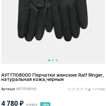
Москва
Да, все верно
Изменить город
О компании
Покупателям
АУГП108000 Перчатки женские Ralf Ringer,
натуральная кожа,черные
1 отзыв
Артикул
АУГП108000
4
4 780
₽
6 840
₽
-30%