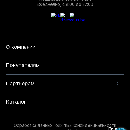
Ежедневно, с 8:00 до 22:00
О компании
Покупателям
Партнерам
Каталог
Данный веб-сайт использует cookie-файлы и
рекомендательные технологии в целях
предоставления вам лучшего пользовательского
опыта на нашем сайте. Продолжая использовать
Обработка данных
Политика конфиденциальности
данный сайт, вы соглашаетесь с использованием
Принять