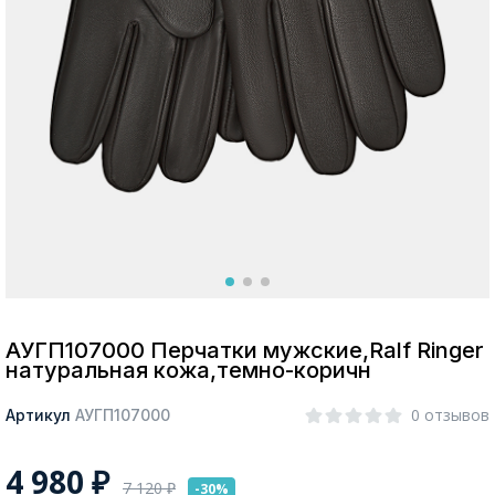
Москва
Да, все верно
Изменить город
О компании
Покупателям
АУГП107000 Перчатки мужские,Ralf Ringer
натуральная кожа,темно-коричн
0 отзывов
Артикул
АУГП107000
4 980
₽
7 120
₽
-30%