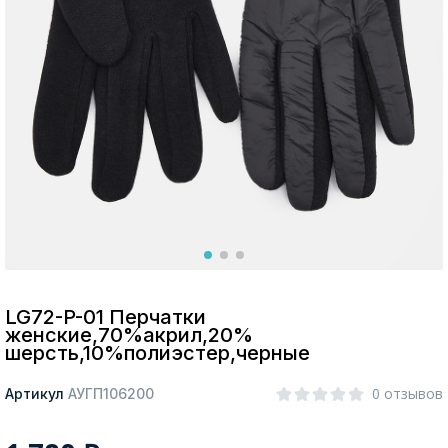
Москва
Да, все верно
Изменить город
О компании
Покупателям
LG72-P-01 Перчатки
женские,70%акрил,20%
шерсть,10%полиэстер,черные
0 отзывов
Артикул
АУГП106200