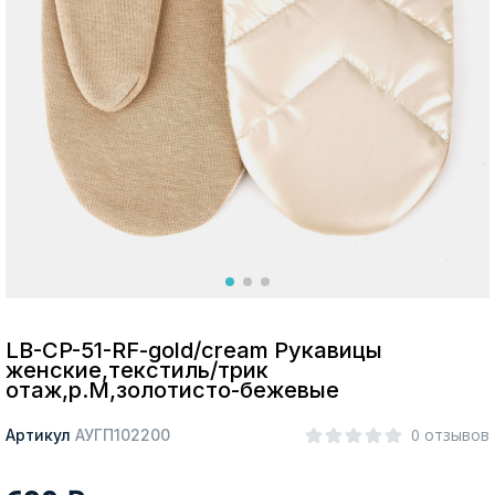
Москва
Да, все верно
Изменить город
О компании
Покупателям
LB-CP-51-RF-gold/cream Рукавицы
женские,текстиль/трик
отаж,р.M,золотисто-бежевые
0 отзывов
Артикул
АУГП102200