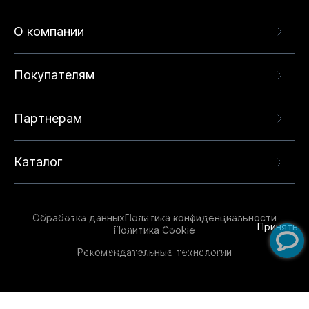
О компании
Покупателям
Партнерам
Каталог
Данный веб-сайт использует cookie-файлы и
рекомендательные технологии в целях
предоставления вам лучшего пользовательского
опыта на нашем сайте. Продолжая использовать
Обработка данных
Политика конфиденциальности
данный сайт, вы соглашаетесь с использованием
Принять
Политика Cookie
нами
cookie-файлов
и рекомендательных
Рекомендательные технологии
технологий. Для получения дополнительной
информации см.
Условия предоставления
рекомендательных технологий
.