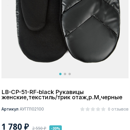
Москва
Да, все верно
Изменить город
О компании
Покупателям
LB-CP-51-RF-black Рукавицы
женские,текстиль/трик отаж,р.M,черные
0 отзывов
Артикул
АУГП102100
1 780
₽
2 550
₽
-30%