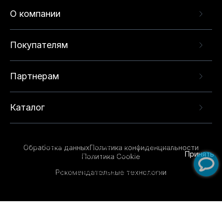
О компании
Покупателям
Партнерам
Каталог
Данный веб-сайт использует cookie-файлы и
рекомендательные технологии в целях
предоставления вам лучшего пользовательского
опыта на нашем сайте. Продолжая использовать
Обработка данных
Политика конфиденциальности
данный сайт, вы соглашаетесь с использованием
Принять
Политика Cookie
нами
cookie-файлов
и рекомендательных
Рекомендательные технологии
технологий. Для получения дополнительной
информации см.
Условия предоставления
рекомендательных технологий
.