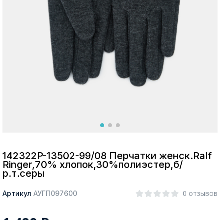
Москва
Да, все верно
Изменить город
О компании
Покупателям
142322P-13502-99/08 Перчатки женск.Ralf
Ringer,70% хлопок,30%полиэстер,б/
р.т.серы
0 отзывов
Артикул
АУГП097600