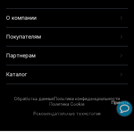
О компании
Покупателям
Партнерам
Каталог
Данный веб-сайт использует cookie-файлы и
рекомендательные технологии в целях
предоставления вам лучшего пользовательского
опыта на нашем сайте. Продолжая использовать
Обработка данных
Политика конфиденциальности
данный сайт, вы соглашаетесь с использованием
Принять
Политика Cookie
нами
cookie-файлов
и рекомендательных
Рекомендательные технологии
технологий. Для получения дополнительной
информации см.
Условия предоставления
рекомендательных технологий
.