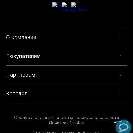
О компании
Покупателям
Партнерам
Каталог
Данный веб-сайт использует cookie-файлы и
рекомендательные технологии в целях
предоставления вам лучшего пользовательского
опыта на нашем сайте. Продолжая использовать
Обработка данных
Политика конфиденциальности
данный сайт, вы соглашаетесь с использованием
Принять
Политика Cookie
нами
cookie-файлов
и рекомендательных
Рекомендательные технологии
технологий. Для получения дополнительной