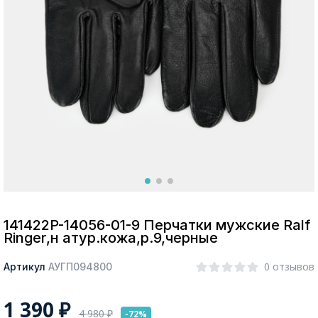
Москва
Да, все верно
Изменить город
О компании
Покупателям
141422P-14056-01-9 Перчатки мужские Ralf
Ringer,н атур.кожа,р.9,черные
0 отзывов
Артикул
АУГП094800
1 390
₽
4 980
₽
-72%