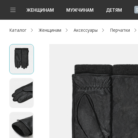
!
ЖЕНЩИНАМ
МУЖЧИНАМ
ДЕТЯМ
Каталог
Женщинам
Аксессуары
Перчатки
Новинки
Да, все верно
Изменить город
Женщинам
Мужчинам
Детям
Капсула
Аутлет
Акции / Новости
Адреса магазинов