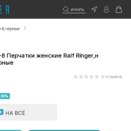
искать
р.8,черные
-8 Перчатки женские Ralf Ringer,н
ерные
0 отзывов
-30%
=3
НА ВСЁ