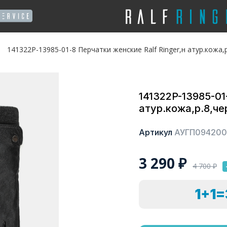
141322P-13985-01-8 Перчатки женские Ralf Ringer,н атур.кожа,
141322P-13985-01
атур.кожа,р.8,ч
Артикул
АУГП094200
3 290
₽
4 700
₽
1+1