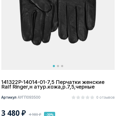
Москва
Да, все верно
Изменить город
О компании
Покупателям
141322P-14014-01-7,5 Перчатки женские
Ralf Ringer,н атур.кожа,р.7,5,черные
0 отзывов
Артикул
АУГП093500
3 480
₽
4 980
₽
-30%