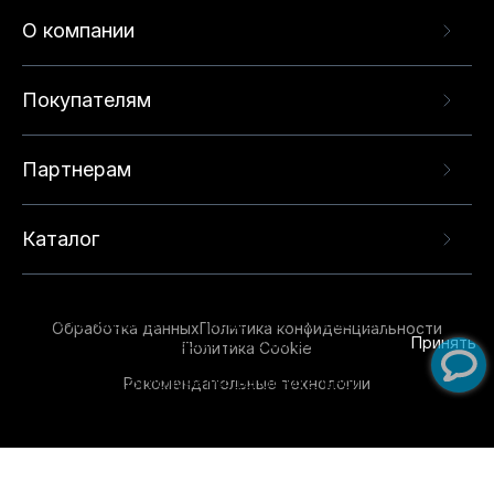
О компании
Покупателям
Партнерам
Каталог
Данный веб-сайт использует cookie-файлы и
рекомендательные технологии в целях
предоставления вам лучшего пользовательского
опыта на нашем сайте. Продолжая использовать
Обработка данных
Политика конфиденциальности
данный сайт, вы соглашаетесь с использованием
Принять
Политика Cookie
нами
cookie-файлов
и рекомендательных
Рекомендательные технологии
технологий. Для получения дополнительной
информации см.
Условия предоставления
рекомендательных технологий
.