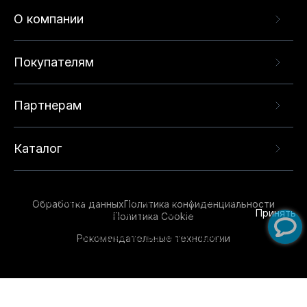
О компании
Покупателям
Партнерам
Каталог
Данный веб-сайт использует cookie-файлы и
рекомендательные технологии в целях
предоставления вам лучшего пользовательского
опыта на нашем сайте. Продолжая использовать
Обработка данных
Политика конфиденциальности
данный сайт, вы соглашаетесь с использованием
Принять
Политика Cookie
нами
cookie-файлов
и рекомендательных
Рекомендательные технологии
технологий. Для получения дополнительной
информации см.
Условия предоставления
рекомендательных технологий
.