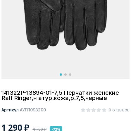
Москва
Да, все верно
Изменить город
О компании
Покупателям
141322P-13894-01-7,5 Перчатки женские
Ralf Ringer,н атур.кожа,р.7,5,черные
0 отзывов
Артикул
АУГП093200
1 290
₽
4 700
₽
-72%