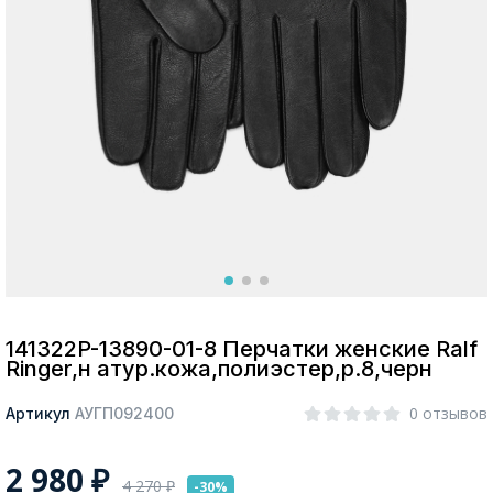
Москва
Да, все верно
Изменить город
О компании
Покупателям
141322P-13890-01-8 Перчатки женские Ralf
Ringer,н атур.кожа,полиэстер,р.8,черн
0 отзывов
Артикул
АУГП092400
2 980
₽
4 270
₽
-30%