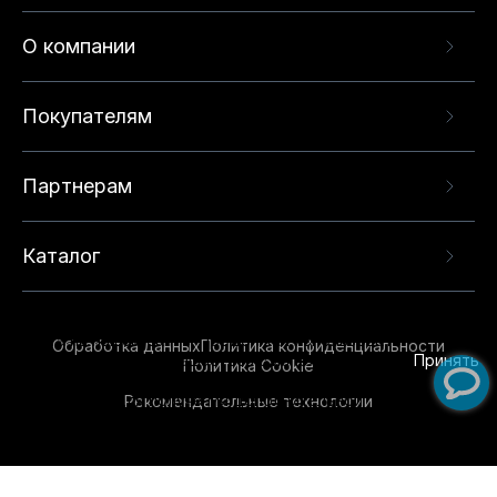
О компании
Покупателям
Партнерам
Каталог
Данный веб-сайт использует cookie-файлы и
рекомендательные технологии в целях
предоставления вам лучшего пользовательского
опыта на нашем сайте. Продолжая использовать
Обработка данных
Политика конфиденциальности
данный сайт, вы соглашаетесь с использованием
Принять
Политика Cookie
нами
cookie-файлов
и рекомендательных
Рекомендательные технологии
технологий. Для получения дополнительной
информации см.
Условия предоставления
рекомендательных технологий
.