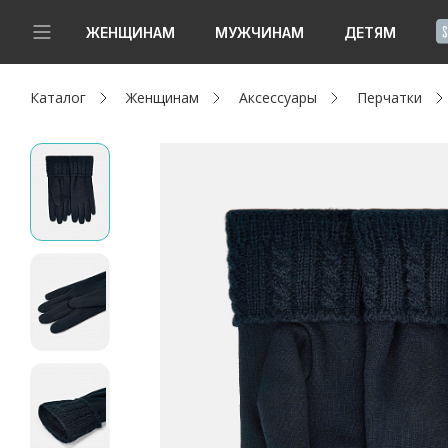
!
ЖЕНЩИНАМ
МУЖЧИНАМ
ДЕТЯМ
Каталог
Женщинам
Аксессуары
Перчатки
Новинки
Да, все верно
Изменить город
Женщинам
Мужчинам
Детям
Капсула
Аутлет
Акции / Новости
Адреса магазинов