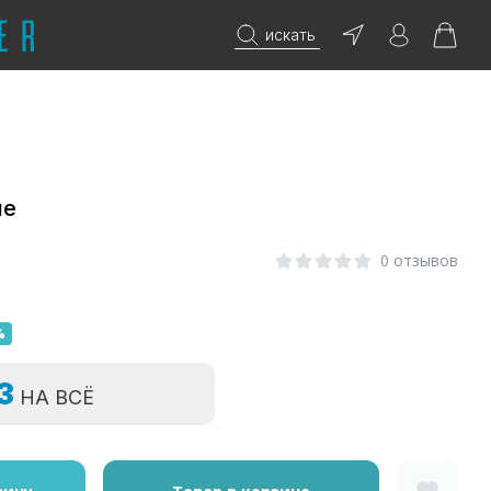
искать
ие
0
0 отзывов
%
=3
НА ВСЁ