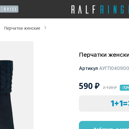
Перчатки женские
Перчатки женск
Артикул
АУГП04090
590
₽
2 120
₽
-72
1+1