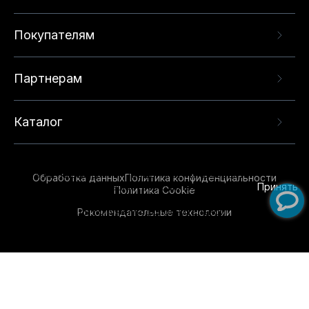
Покупателям
Партнерам
Каталог
Данный веб-сайт использует cookie-файлы и
рекомендательные технологии в целях
предоставления вам лучшего пользовательского
опыта на нашем сайте. Продолжая использовать
Обработка данных
Политика конфиденциальности
данный сайт, вы соглашаетесь с использованием
Принять
Политика Cookie
нами
cookie-файлов
и рекомендательных
Рекомендательные технологии
технологий. Для получения дополнительной
информации см.
Условия предоставления
рекомендательных технологий
.