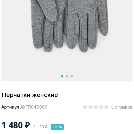
Москва
Да, все верно
Изменить город
О компании
Покупателям
Перчатки женские
0 отзывов
Артикул
АУГП040800
1 480
₽
2 120
₽
-30%