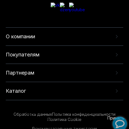
О компании
Покупателям
Партнерам
Каталог
Данный веб-сайт использует cookie-файлы и
рекомендательные технологии в целях
предоставления вам лучшего пользовательского
опыта на нашем сайте. Продолжая использовать
Обработка данных
Политика конфиденциальности
данный сайт, вы соглашаетесь с использованием
Принять
Политика Cookie
нами
cookie-файлов
и рекомендательных
Рекомендательные технологии
технологий. Для получения дополнительной