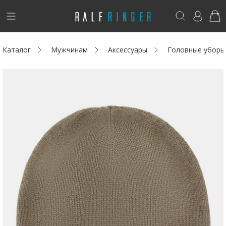
!
Возникли вопросы? -
club@ralf.ru
Каталог
Мужчинам
Аксессуары
Головные уборы
Новинки
Женщинам
Мужчинам
Детям
Капсула
Аутлет
Акции / Новости
Адреса магазинов