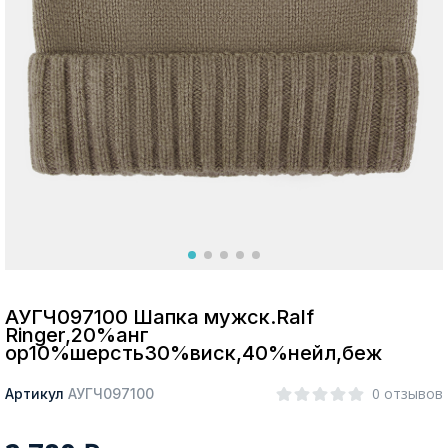
Москва
Да, все верно
Изменить город
О компании
Покупателям
АУГЧ097100 Шапка мужск.Ralf
Ringer,20%анг
ор10%шерсть30%виск,40%нейл,беж
0 отзывов
Артикул
АУГЧ097100