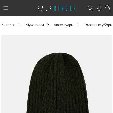
!
Возникли вопросы? -
club@ralf.ru
Каталог
Мужчинам
Аксессуары
Головные уборы
Новинки
Женщинам
Мужчинам
Детям
Капсула
Аутлет
Акции / Новости
Адреса магазинов