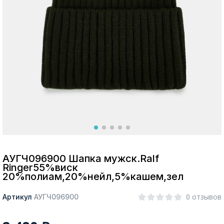
Москва
Да, все верно
Изменить город
О компании
Покупателям
АУГЧ096900 Шапка мужск.Ralf
Ringer55%виск
20%полиам,20%нейл,5%кашем,зел
0 отзывов
Артикул
АУГЧ096900