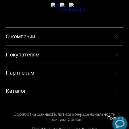
О компании
Покупателям
Партнерам
Каталог
Данный веб-сайт использует cookie-файлы и
рекомендательные технологии в целях
предоставления вам лучшего пользовательского
опыта на нашем сайте. Продолжая использовать
Обработка данных
Политика конфиденциальности
данный сайт, вы соглашаетесь с использованием
Принять
Политика Cookie
нами
cookie-файлов
и рекомендательных
Рекомендательные технологии
технологий. Для получения дополнительной